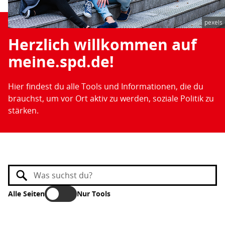
pexels
Herzlich willkommen auf
meine.spd.de!
Hier findest du alle Tools und Informationen, die du
brauchst, um vor Ort aktiv zu werden, soziale Politik zu
stärken.
Alle Seiten
Nur Tools