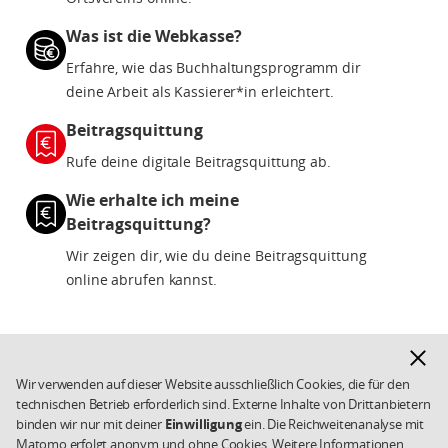
Was ist die Webkasse?
Erfahre, wie das Buchhaltungsprogramm dir
deine Arbeit als Kassierer*in erleichtert.
Beitragsquittung
Rufe deine digitale Beitragsquittung ab.
Wie erhalte ich meine
Beitragsquittung?
Wir zeigen dir, wie du deine Beitragsquittung
online abrufen kannst.
Hinwe
ausbl
Wir verwenden auf dieser Website ausschließlich Cookies, die für den
technischen Betrieb erforderlich sind. Externe Inhalte von Drittanbietern
Fußbereich
Datenschutz
Impressum
Weiterführende
binden wir nur mit deiner
Einwilligung
ein. Die Reichweitenanalyse mit
Links/Kleingedrucktes
SPD.de
Kontakt
Matomo erfolgt anonym und ohne Cookies. Weitere Informationen