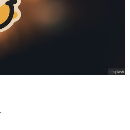
unsplash
.